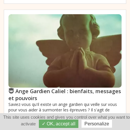
😇 Ange Gardien Caliel : bienfaits, messages
et pouvoirs
Saviez-vous qu'il existe un ange gardien qui veille sur vous
pour vous aider à surmonter les épreuves ? Il s'agit de
l'ange gardien Caliel, qui représente la sérénité et l'équilibre
This site uses cookies and gives you control over what you want to
dans nos vies. Dans ce texte, vous découvrirez son rôle
activate
✓ OK, accept all
Personalize
protecteur, sa symbolique et les astuces pour mieux...