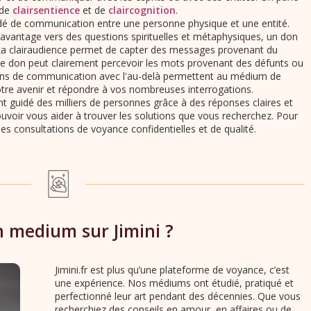
 de
clairsentience
et de
claircognition
.
é de communication entre une personne physique et une entité.
vantage vers des questions spirituelles et métaphysiques, un don
La clairaudience permet de capter des messages provenant du
e don peut clairement percevoir les mots provenant des défunts ou
ens de communication avec l'au-delà permettent au médium de
tre avenir et répondre à vos nombreuses interrogations.
guidé des milliers de personnes grâce à des réponses claires et
oir vous aider à trouver les solutions que vous recherchez. Pour
es consultations de voyance confidentielles et de qualité.
 medium sur Jimini ?
Jimini.fr est plus qu’une plateforme de voyance, c’est
une expérience. Nos médiums ont étudié, pratiqué et
perfectionné leur art pendant des décennies. Que vous
recherchiez des conseils en amour, en affaires ou de