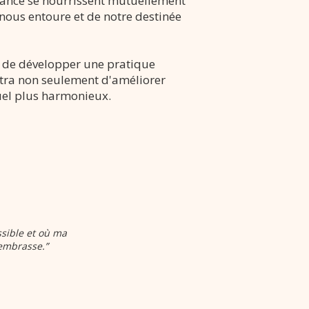
voyance se nourrissent mutuellement
nous entoure et de notre destinée
iel de développer une pratique
ettra non seulement d'améliorer
tuel plus harmonieux.
ssible et où ma
 embrasse.”