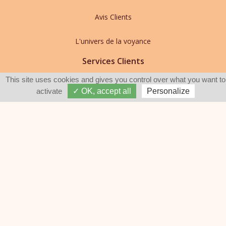
Avis Clients
L'univers de la voyance
Services Clients
This site uses cookies and gives you control over what you want to
FAQ Utilisateurs
activate
✓ OK, accept all
Personalize
Nous contacter
Donner votre avis sur Jimini
Devenir expert Jimini
Information
Politique de Confidentialité
Informations légales