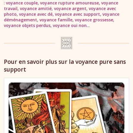
:
voyance couple
,
voyance rupture amoureuse
,
voyance
travail
,
voyance amitié
,
voyance argent
,
voyance avec
photo
,
voyance avec dé,
voyance avec support
,
voyance
déménagement
,
voyance famille
,
voyance grossesse,
voyance objets perdus
,
voyance oui non.
..
Pour en savoir plus sur la voyance pure sans
support