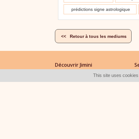
Découvrir Jimini
S
A propos
FA
This site uses cookies
Nos engagements
No
Avis Clients
Do
L'univers de la voyance
De
Disponible en :
Paiement Sécurisé :