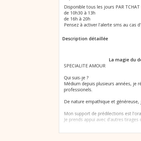
Disponible tous les jours PAR TCHAT e
de 10h30 à 13h
de 16h à 20h
Pensez à activer l'alerte sms au cas 
Description détaillée
La magie du de
SPECIALITE AMOUR
Qui suis-je ?
Médium depuis plusieurs années, je 
professionels.
De nature empathique et généreuse, j
Mon support de prédilections est l'ora
Je prends appui avec d'autres tirages
Une chose est sure c’est que si je vois v