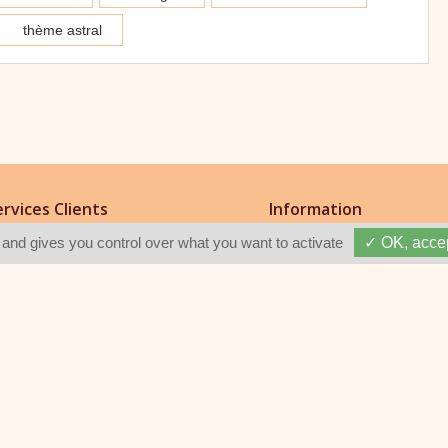
ervices Clients
Information
Q Utilisateurs
Politique de Confidentialité
 and gives you control over what you want to activate
✓ OK, accep
us contacter
Informations légales
nner votre avis sur Jimini
CGVU
venir expert Jimini
Notre service client à votre éco
01 86 76 14 14
Du Lundi au Vendredi de 9h à 18h