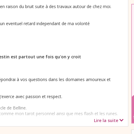
n raison du bruit suite à des travaux autour de chez moi.
d'un eventuel retard independant de ma volonté
stin est partout une fois qu'on y croit
répondrai à vos questions dans les domaines amoureux et
'exerce avec passion et respect.
cle de Belline.
 comme mon tarot personnel ainsi que mes flash et les runes.
Lire la suite
otre finalité elle arrivera !