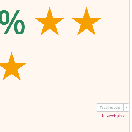
 %
ance s'impose à moi comme une évidence depuis tout petit.
est très difficile à quantifier, mais je vous guiderai au mieux.
pect envers autrui, je ne pratique pas de travaux occultes.
dans l'amour et la lumière.
re devoué Patrick.
Tous les avis
En savoir plus