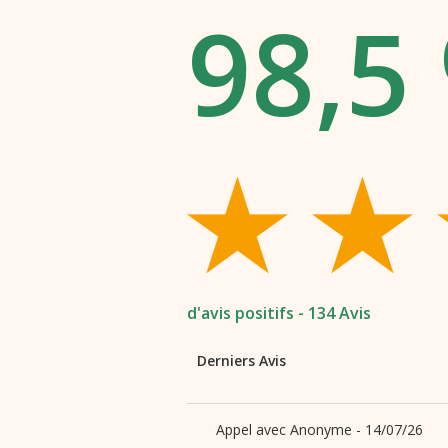
98,5
Avec un cheminement profond, la voy
En ce qui concerne le facteur temps, il 
Par respect de la vie privée et par res
Je suis et serai toujours là pour vous 
Un Medium sérieux et respectueux vot
PS : NE BAISSEZ JAMAIS LES BRAS
d'avis positifs - 134 Avis
Derniers Avis