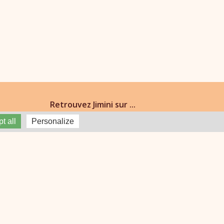
Retrouvez Jimini sur ...
Facebook
t all
Personalize
Instagram
ute