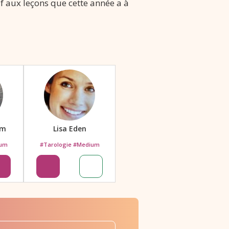
if aux leçons que cette année a à
am
Lisa Eden
ium
#Tarologie #Medium