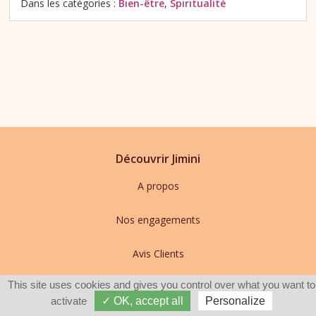
Dans les catégories :
Bien-être
,
Spiritualité
Découvrir Jimini
A propos
Nos engagements
Avis Clients
This site uses cookies and gives you control over what you want to
L'univers de la voyance
activate
✓ OK, accept all
Personalize
Services Clients