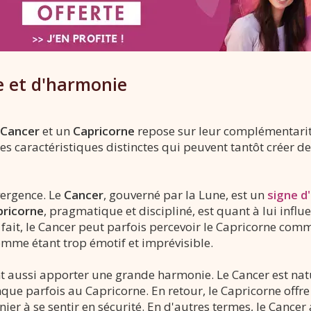
e et d'harmonie
Cancer
et un
Capricorne
repose sur leur complémentarité
s caractéristiques distinctes qui peuvent tantôt créer des 
ergence. Le
Cancer
, gouverné par la Lune, est un
signe d
pricorne
, pragmatique et discipliné, est quant à lui influ
ce fait, le Cancer peut parfois percevoir le Capricorne comm
omme étant trop émotif et imprévisible.
t aussi apporter une grande harmonie. Le Cancer est nat
e parfois au Capricorne. En retour, le Capricorne offre 
ier à se sentir en sécurité. En d'autres termes, le Cancer