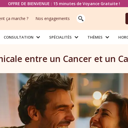
OFFRE DE BIENVENUE : 15 minutes de Voyance Gratuite !
t ça marche ?
Nos engagements
CONSULTATION
SPÉCIALITÉS
THÈMES
HOR
micale entre un Cancer et un C